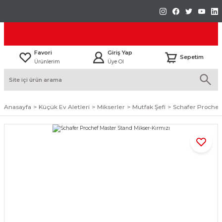
Favori
Giriş Yap
Sepetim
Ürünlerim
Üye Ol
Anasayfa
Küçük Ev Aletleri
Mikserler
Mutfak Şefi
Schafer Prochef