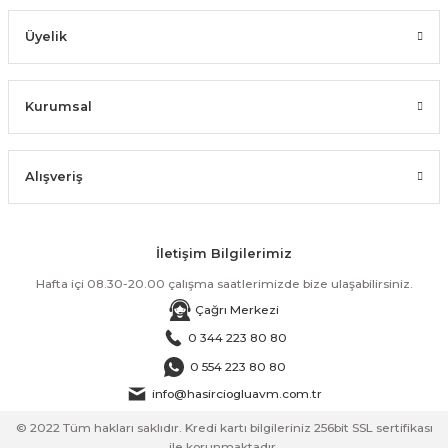
Üyelik
Kurumsal
Alışveriş
İletişim Bilgilerimiz
Hafta içi 08.30-20.00 çalışma saatlerimizde bize ulaşabilirsiniz.
Çağrı Merkezi
0 344 223 80 80
0 554 223 80 80
info@hasirciogluavm.com.tr
© 2022 Tüm hakları saklıdır. Kredi kartı bilgileriniz 256bit SSL sertifikası
ile korunmaktadır.