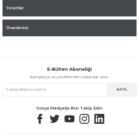
Yorumlar
Önerileriniz
E-Bülten Aboneliği
Aynı Gün Kargo
Kolay İade & Değişim
Güvenli Alışveriş
Kampanya ve yeniliklerden haberdar olun.
KATIL
Güvenli Paketleme
Taksit / Havale İle Alışveriş
Kolay İade & Değişim
Sosya Medyada Bizi Takip Edin