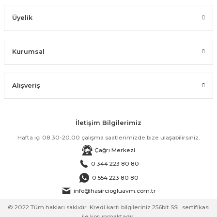
Üyelik
Kurumsal
Alışveriş
İletişim Bilgilerimiz
Hafta içi 08.30-20.00 çalışma saatlerimizde bize ulaşabilirsiniz.
Çağrı Merkezi
0 344 223 80 80
0 554 223 80 80
info@hasirciogluavm.com.tr
© 2022 Tüm hakları saklıdır. Kredi kartı bilgileriniz 256bit SSL sertifikası
ile korunmaktadır.