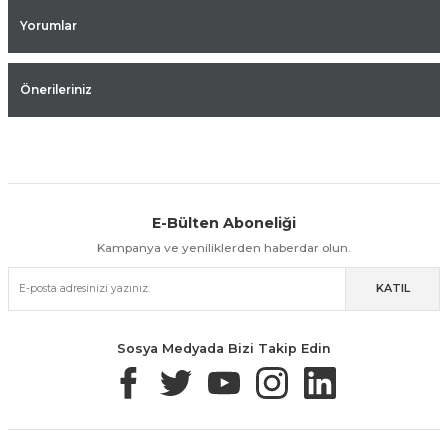
Yorumlar
Önerileriniz
E-Bülten Aboneliği
Aynı Gün Kargo
Kolay İade & Değişim
Güvenli Alışveriş
Kampanya ve yeniliklerden haberdar olun.
KATIL
Güvenli Paketleme
Taksit / Havale İle Alışveriş
Kolay İade & Değişim
Sosya Medyada Bizi Takip Edin