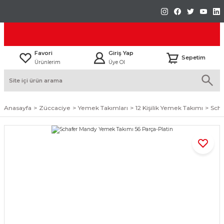
Favori
Giriş Yap
Sepetim
Ürünlerim
Üye Ol
Anasayfa
Züccaciye
Yemek Takımları
12 Kişilik Yemek Takımı
Scha