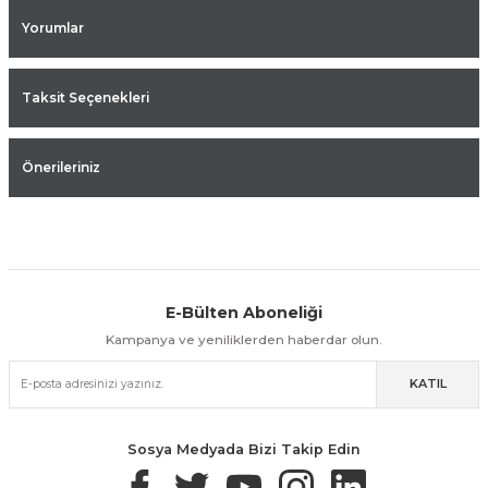
Yorumlar
Taksit Seçenekleri
Önerileriniz
E-Bülten Aboneliği
Aynı Gün Kargo
Kolay İade & Değişim
Güvenli Alışveriş
Kampanya ve yeniliklerden haberdar olun.
KATIL
Güvenli Paketleme
Taksit / Havale İle Alışveriş
Kolay İade & Değişim
Sosya Medyada Bizi Takip Edin