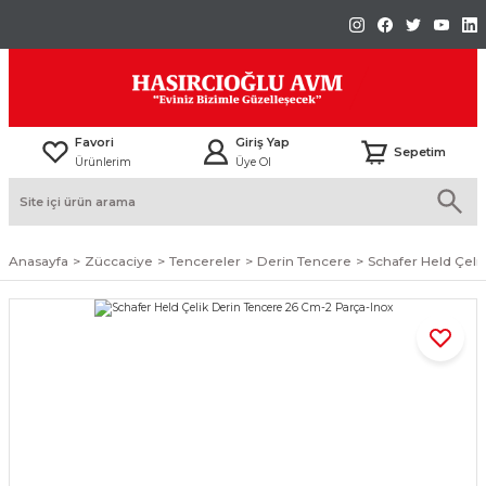
Favori
Giriş Yap
Sepetim
Ürünlerim
Üye Ol
Anasayfa
Züccaciye
Tencereler
Derin Tencere
Schafer Held Çeli