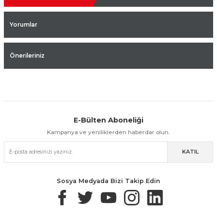
Yorumlar
Önerileriniz
E-Bülten Aboneliği
Aynı Gün Kargo
Kolay İade & Değişim
Güvenli Alışveriş
Kampanya ve yeniliklerden haberdar olun.
KATIL
Güvenli Paketleme
Taksit / Havale İle Alışveriş
Kolay İade & Değişim
Sosya Medyada Bizi Takip Edin