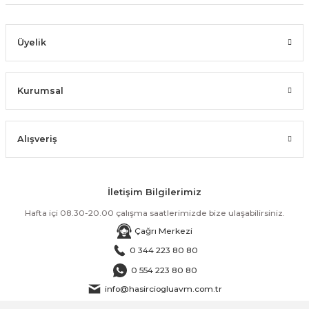
Üyelik
Kurumsal
Alışveriş
İletişim Bilgilerimiz
Hafta içi 08.30-20.00 çalışma saatlerimizde bize ulaşabilirsiniz.
Çağrı Merkezi
0 344 223 80 80
0 554 223 80 80
info@hasirciogluavm.com.tr