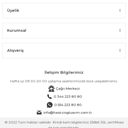
Üyelik
Kurumsal
Alışveriş
İletişim Bilgilerimiz
Hafta içi 08.30-20.00 çalışma saatlerimizde bize ulaşabilirsiniz.
Çağrı Merkezi
0 344 223 80 80
0 554 223 80 80
info@hasirciogluavm.com.tr
© 2022 Tüm hakları saklıdır. Kredi kartı bilgileriniz 256bit SSL sertifikası
ile korunmaktadır.