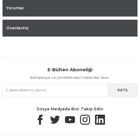
Yorumlar
Önerileriniz
E-Bülten Aboneliği
Aynı Gün Kargo
Kolay İade & Değişim
Güvenli Alışveriş
Kampanya ve yeniliklerden haberdar olun.
KATIL
Güvenli Paketleme
Taksit / Havale İle Alışveriş
Kolay İade & Değişim
Sosya Medyada Bizi Takip Edin