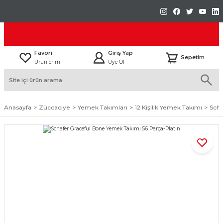
Favori
Giriş Yap
Sepetim
Ürünlerim
Üye Ol
Anasayfa
Züccaciye
Yemek Takımları
12 Kişilik Yemek Takımı
Scha