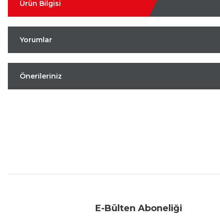
Ürün Bilgisi
Yorumlar
Önerileriniz
Aynı Gün Kargo
Kolay İade & Değişim
Güvenli Alışveriş
E-Bülten Aboneliği