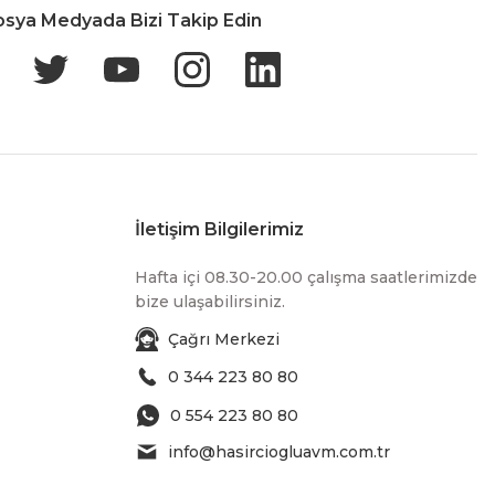
osya Medyada Bizi Takip Edin
İletişim Bilgilerimiz
Hafta içi 08.30-20.00 çalışma saatlerimizde
bize ulaşabilirsiniz.
Çağrı Merkezi
0 344 223 80 80
0 554 223 80 80
info@hasirciogluavm.com.tr