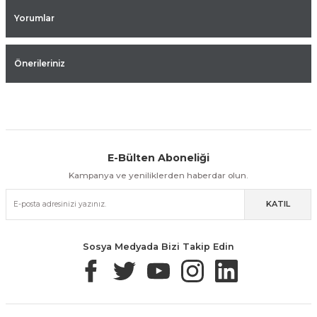
Yorumlar
Önerileriniz
E-Bülten Aboneliği
Aynı Gün Kargo
Kolay İade & Değişim
Güvenli Alışveriş
Kampanya ve yeniliklerden haberdar olun.
KATIL
Güvenli Paketleme
Taksit / Havale İle Alışveriş
Kolay İade & Değişim
Sosya Medyada Bizi Takip Edin