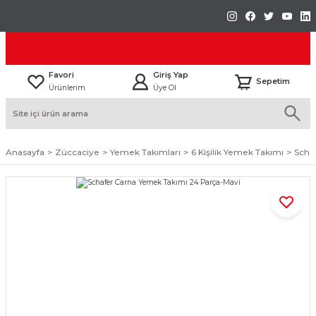
Favori
Giriş Yap
Sepetim
Ürünlerim
Üye Ol
Anasayfa
Züccaciye
Yemek Takımları
6 Kişilik Yemek Takımı
Scha