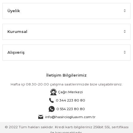
Üyelik
Kurumsal
Alışveriş
İletişim Bilgilerimiz
Hafta içi 08.30-20.00 çalışma saatlerimizde bize ulaşabilirsiniz.
Çağrı Merkezi
0 344 223 80 80
0 554 223 80 80
info@hasirciogluavm.com.tr
© 2022 Tüm hakları saklıdır. Kredi kartı bilgileriniz 256bit SSL sertifikası
ile korunmaktadır.