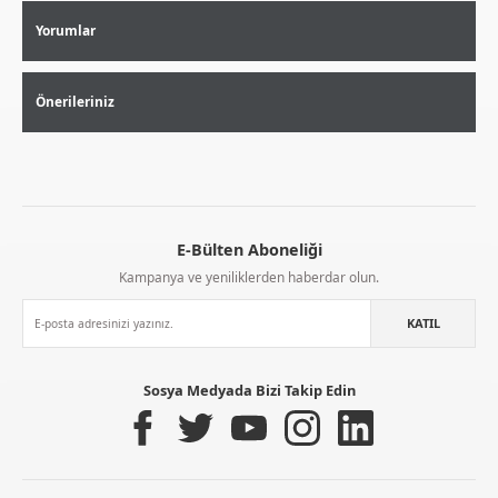
Yorumlar
Önerileriniz
E-Bülten Aboneliği
Aynı Gün Kargo
Kolay İade & Değişim
Güvenli Alışveriş
Kampanya ve yeniliklerden haberdar olun.
KATIL
Güvenli Paketleme
Taksit / Havale İle Alışveriş
Kolay İade & Değişim
Sosya Medyada Bizi Takip Edin