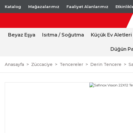
Katalog
Mağazalarımız
Faaliyet Alanlarımız
Etkinlik
Beyaz Eşya
Isıtma / Soğutma
Küçük Ev Aletleri
Düğün Pa
Anasayfa
Züccaciye
Tencereler
Derin Tencere
Sa