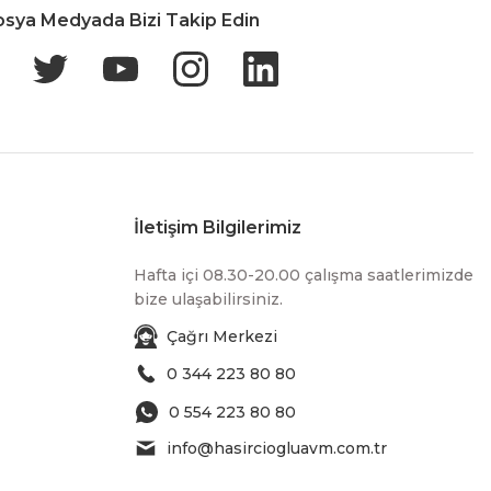
osya Medyada Bizi Takip Edin
İletişim Bilgilerimiz
Hafta içi 08.30-20.00 çalışma saatlerimizde
bize ulaşabilirsiniz.
Çağrı Merkezi
0 344 223 80 80
0 554 223 80 80
info@hasirciogluavm.com.tr