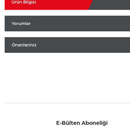
Ürün Bilgisi
Yorumlar
Önerileriniz
Aynı Gün Kargo
Kolay İade & Değişim
Güvenli Alışveriş
E-Bülten Aboneliği