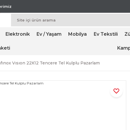
lerimiz
Elektronik
Ev / Yaşam
Mobilya
Ev Tekstili
Zü
keti
Kamp
fınox Vısıon 22X12 Tencere Tel Kulplu Pazarlam