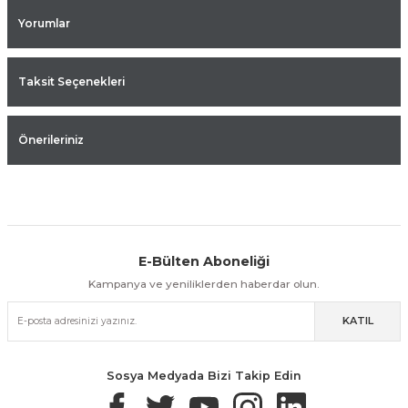
Yorumlar
Taksit Seçenekleri
Önerileriniz
E-Bülten Aboneliği
Aynı Gün Kargo
Kolay İade & Değişim
Güvenli Alışveriş
Kampanya ve yeniliklerden haberdar olun.
KATIL
Güvenli Paketleme
Taksit / Havale İle Alışveriş
Kolay İade & Değişim
Sosya Medyada Bizi Takip Edin