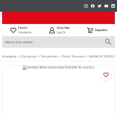
Favori
Giriş Yap
Sepetim
Ürünlerim
Üye Ol
Anasayfa
Züccaciye
Tencereler
Derin Tencere
SAFINOX 30X10 F