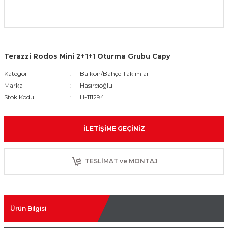
Terazzi Rodos Mini 2+1+1 Oturma Grubu Capy
Kategori
Balkon/Bahçe Takımları
Marka
Hasırcıoğlu
Stok Kodu
H-111294
İLETIŞIME GEÇINIZ
TESLİMAT ve MONTAJ
Ürün Bilgisi