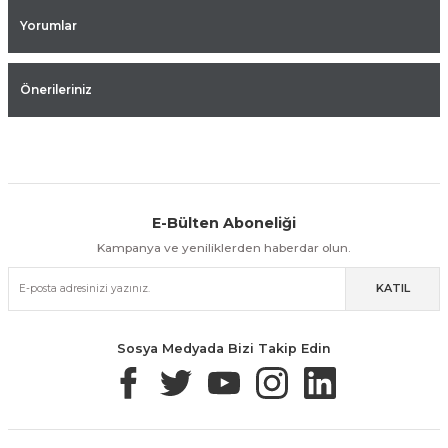
Yorumlar
Önerileriniz
E-Bülten Aboneliği
Aynı Gün Kargo
Kolay İade & Değişim
Güvenli Alışveriş
Kampanya ve yeniliklerden haberdar olun.
KATIL
Güvenli Paketleme
Taksit / Havale İle Alışveriş
Kolay İade & Değişim
Sosya Medyada Bizi Takip Edin