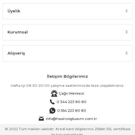
Üyelik
Kurumsal
Alışveriş
İletişim Bilgilerimiz
Hafta içi 08.30-20.00 çalışma saatlerimizde bize ulaşabilirsiniz.
Çağrı Merkezi
0 344 223 80 80
0 554 223 80 80
info@hasirciogluavm.com.tr
© 2022 Tüm hakları saklıdır. Kredi kartı bilgileriniz 256bit SSL sertifikası
ile korunmaktadır.