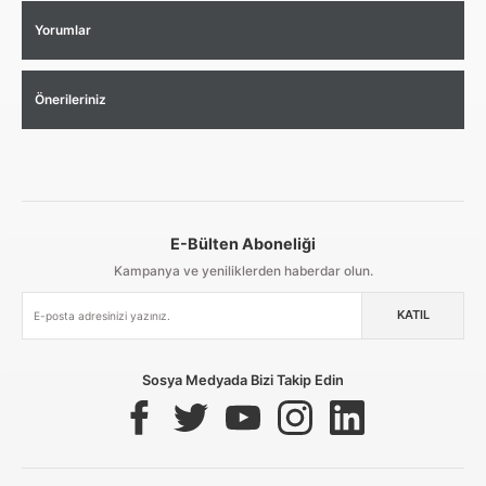
Yorumlar
Önerileriniz
E-Bülten Aboneliği
Aynı Gün Kargo
Kolay İade & Değişim
Güvenli Alışveriş
Kampanya ve yeniliklerden haberdar olun.
KATIL
Güvenli Paketleme
Taksit / Havale İle Alışveriş
Kolay İade & Değişim
Sosya Medyada Bizi Takip Edin