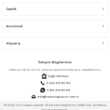
Üyelik
Kurumsal
Alışveriş
İletişim Bilgilerimiz
Hafta içi 08.30-20.00 çalışma saatlerimizde bize ulaşabilirsiniz.
Çağrı Merkezi
0 344 223 80 80
0 554 223 80 80
info@hasirciogluavm.com.tr
© 2022 Tüm hakları saklıdır. Kredi kartı bilgileriniz 256bit SSL sertifikası
ile korunmaktadır.