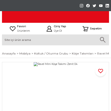
Favori
Giriş Yap
Sepetim
Ürünlerim
Üye Ol
Anasayfa
Mobilya
Koltuk / Oturma Grubu
Köşe Takımları
Ravel Mi