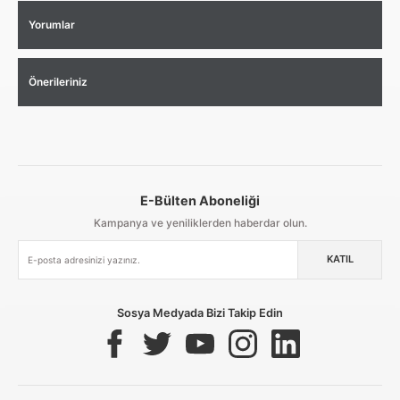
Yorumlar
Önerileriniz
E-Bülten Aboneliği
Aynı Gün Kargo
Kolay İade & Değişim
Güvenli Alışveriş
Kampanya ve yeniliklerden haberdar olun.
KATIL
Güvenli Paketleme
Taksit / Havale İle Alışveriş
Kolay İade & Değişim
Sosya Medyada Bizi Takip Edin