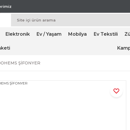
lerimiz
Elektronik
Ev / Yaşam
Mobilya
Ev Tekstili
Zü
keti
Kamp
BOHEMS ŞİFONYER