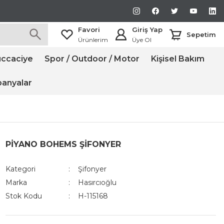
Favori
Giriş Yap
Sepetim
Ürünlerim
Üye Ol
ccaciye
Spor / Outdoor / Motor
Kişisel Bakım
anyalar
PİYANO BOHEMS ŞİFONYER
Kategori
Şifonyer
Marka
Hasırcıoğlu
Stok Kodu
H-115168