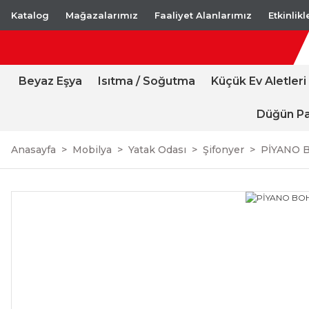
Katalog
Mağazalarımız
Faaliyet Alanlarımız
Etkinlik
Beyaz Eşya
Isıtma / Soğutma
Küçük Ev Aletleri
Düğün Pa
Anasayfa
Mobilya
Yatak Odası
Şifonyer
PİYANO 