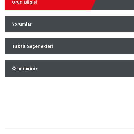
Ürün Bilgisi
Yorumlar
Taksit Seçenekleri
Önerileriniz
Aynı Gün Kargo
Kolay İade & Değişim
Güvenli Alışveriş