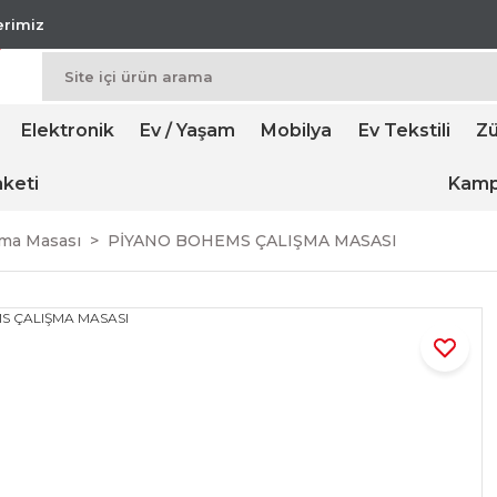
lerimiz
Elektronik
Ev / Yaşam
Mobilya
Ev Tekstili
Zü
keti
Kamp
şma Masası
PİYANO BOHEMS ÇALIŞMA MASASI