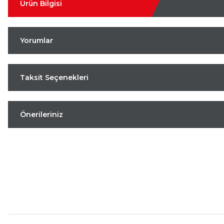
Ürün Bilgisi
Yorumlar
Taksit Seçenekleri
Önerileriniz
Aynı Gün Kargo
Kolay İade & Değişim
Güvenli Alışveriş