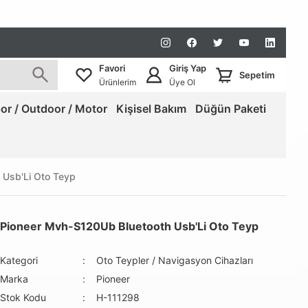
Favori
Giriş Yap
Sepetim
Ürünlerim
Üye Ol
or / Outdoor / Motor
Kişisel Bakım
Düğün Paketi
 Usb'Li Oto Teyp
Pioneer Mvh-S120Ub Bluetooth Usb'Li Oto Teyp
Kategori
Oto Teypler / Navigasyon Cihazları
Marka
Pioneer
Stok Kodu
H-111298