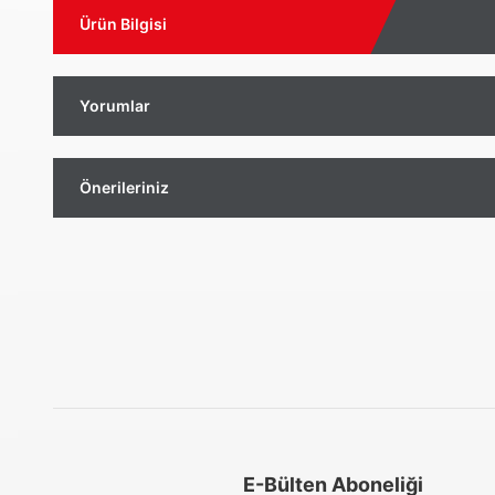
Ürün Bilgisi
Yorumlar
Önerileriniz
Aynı Gün Kargo
Kolay İade & Değişim
Güvenli Alışveriş
E-Bülten Aboneliği