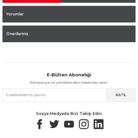
Yorumlar
Önerileriniz
E-Bülten Aboneliği
Aynı Gün Kargo
Kolay İade & Değişim
Güvenli Alışveriş
Kampanya ve yeniliklerden haberdar olun.
KATIL
Güvenli Paketleme
Taksit / Havale İle Alışveriş
Kolay İade & Değişim
Sosya Medyada Bizi Takip Edin