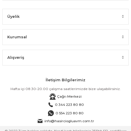
Üyelik
Kurumsal
Alışveriş
İletişim Bilgilerimiz
Hafta içi 08.30-20.00 çalışma saatlerimizde bize ulaşabilirsiniz.
Çağrı Merkezi
0 344 223 80 80
0 554 223 80 80
info@hasirciogluavm.com.tr
© 2022 Tüm hakları saklıdır. Kredi kartı bilgileriniz 256bit SSL sertifikası