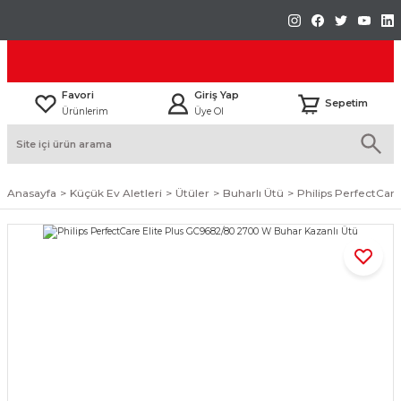
Favori
Giriş Yap
Sepetim
Ürünlerim
Üye Ol
Anasayfa
Küçük Ev Aletleri
Ütüler
Buharlı Ütü
Philips PerfectCar