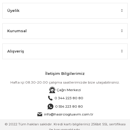
Üyelik
Kurumsal
Alışveriş
İletişim Bilgilerimiz
Hafta içi 08.30-20.00 çalışma saatlerimizde bize ulaşabilirsiniz.
Çağrı Merkezi
0 344 223 80 80
0 554 223 80 80
info@hasirciogluavm.com.tr
© 2022 Tüm hakları saklıdır. Kredi kartı bilgileriniz 256bit SSL sertifikası
ile korunmaktadır.