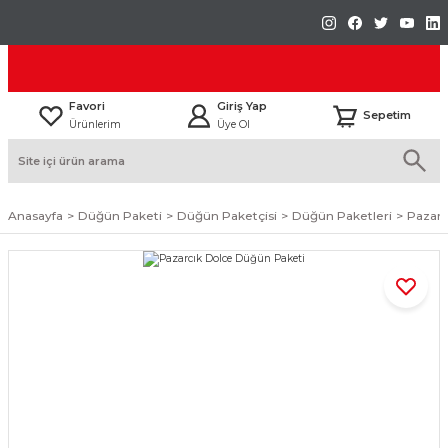
Favori
Giriş Yap
Sepetim
Ürünlerim
Üye Ol
Anasayfa
Düğün Paketi
Düğün Paketçisi
Düğün Paketleri
Pazarc