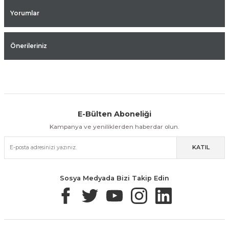
Yorumlar
Önerileriniz
E-Bülten Aboneliği
Aynı Gün Kargo
Kolay İade & Değişim
Güvenli Alışveriş
Kampanya ve yeniliklerden haberdar olun.
KATIL
Güvenli Paketleme
Taksit / Havale İle Alışveriş
Kolay İade & Değişim
Sosya Medyada Bizi Takip Edin