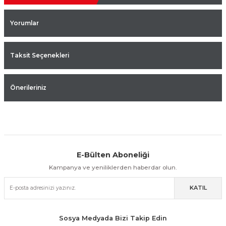
Yorumlar
Taksit Seçenekleri
Önerileriniz
E-Bülten Aboneliği
Aynı Gün Kargo
Kolay İade & Değişim
Güvenli Alışveriş
Kampanya ve yeniliklerden haberdar olun.
KATIL
Güvenli Paketleme
Taksit / Havale İle Alışveriş
Kolay İade & Değişim
Sosya Medyada Bizi Takip Edin