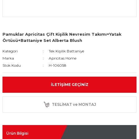
Pamuklar Apricitas Çift Kişilik Nevresim Takımı+Yatak
Örtüsü+Battaniye Set Alberta Blush
Kategori
Tek Kişilik Battaniye
Marka
Apricitas Home
Stok Kodu
H-106058
İLETIŞIME GEÇINIZ
TESLİMAT ve MONTAJ
Ürün Bilgisi