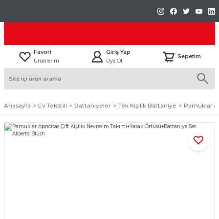
Favori
Giriş Yap
Sepetim
Ürünlerim
Üye Ol
Anasayfa
Ev Tekstili
Battaniyeler
Tek Kişilik Battaniye
Pamuklar Ap