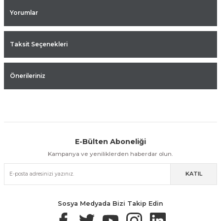
Yorumlar
Taksit Seçenekleri
Önerileriniz
E-Bülten Aboneliği
Aynı Gün Kargo
Kolay İade & Değişim
Güvenli Alışveriş
Kampanya ve yeniliklerden haberdar olun.
KATIL
Güvenli Paketleme
Taksit / Havale İle Alışveriş
Kolay İade & Değişim
Sosya Medyada Bizi Takip Edin