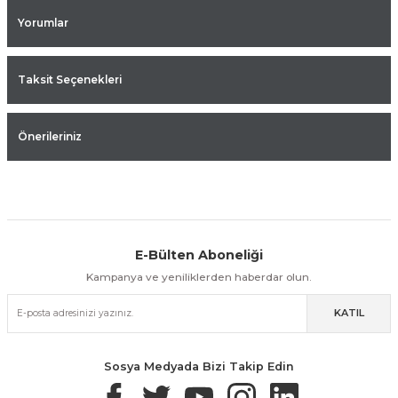
Yorumlar
Taksit Seçenekleri
Önerileriniz
E-Bülten Aboneliği
Aynı Gün Kargo
Kolay İade & Değişim
Güvenli Alışveriş
Kampanya ve yeniliklerden haberdar olun.
KATIL
Güvenli Paketleme
Taksit / Havale İle Alışveriş
Kolay İade & Değişim
Sosya Medyada Bizi Takip Edin