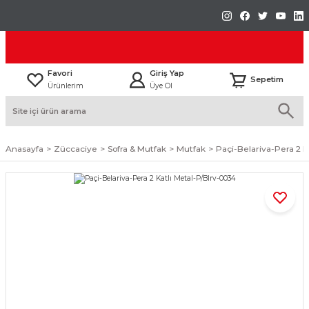
Favori
Giriş Yap
Sepetim
Ürünlerim
Üye Ol
Anasayfa
Züccaciye
Sofra & Mutfak
Mutfak
Paçi-Belariva-Pera 2 K