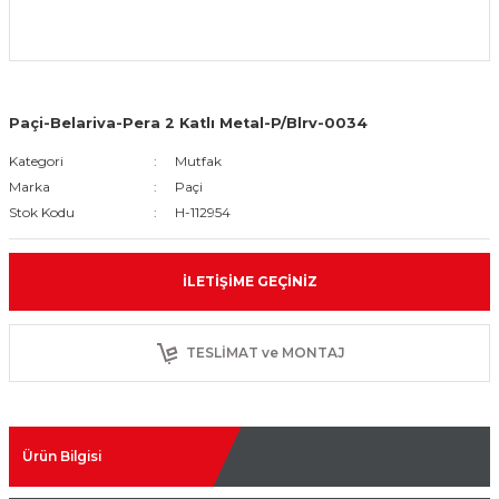
Paçi-Belariva-Pera 2 Katlı Metal-P/Blrv-0034
Kategori
Mutfak
Marka
Paçi
Stok Kodu
H-112954
İLETIŞIME GEÇINIZ
TESLİMAT ve MONTAJ
Ürün Bilgisi