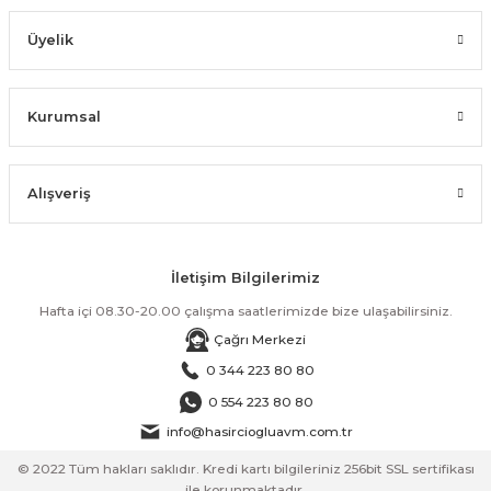
Üyelik
Kurumsal
Alışveriş
İletişim Bilgilerimiz
Hafta içi 08.30-20.00 çalışma saatlerimizde bize ulaşabilirsiniz.
Çağrı Merkezi
0 344 223 80 80
0 554 223 80 80
info@hasirciogluavm.com.tr
© 2022 Tüm hakları saklıdır. Kredi kartı bilgileriniz 256bit SSL sertifikası
ile korunmaktadır.