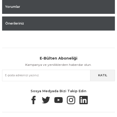
Yorumlar
Önerileriniz
E-Bülten Aboneliği
Aynı Gün Kargo
Kolay İade & Değişim
Güvenli Alışveriş
Kampanya ve yeniliklerden haberdar olun.
KATIL
Güvenli Paketleme
Taksit / Havale İle Alışveriş
Kolay İade & Değişim
Sosya Medyada Bizi Takip Edin