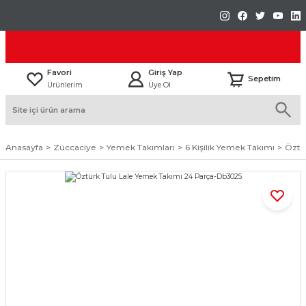
Favori
Giriş Yap
Sepetim
Ürünlerim
Üye Ol
Anasayfa
Züccaciye
Yemek Takımları
6 Kişilik Yemek Takımı
Öztü