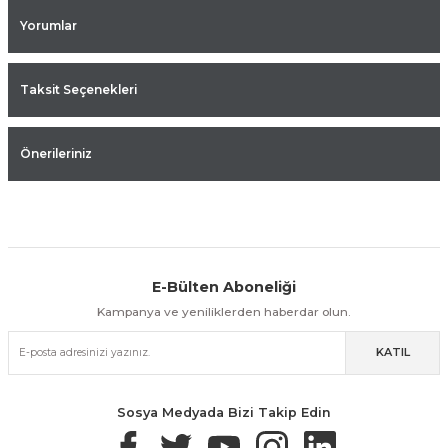
Yorumlar
Taksit Seçenekleri
Önerileriniz
E-Bülten Aboneliği
Aynı Gün Kargo
Kolay İade & Değişim
Güvenli Alışveriş
Kampanya ve yeniliklerden haberdar olun.
KATIL
Güvenli Paketleme
Taksit / Havale İle Alışveriş
Kolay İade & Değişim
Sosya Medyada Bizi Takip Edin