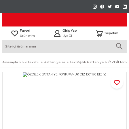
Favori
Giriş Yap
Sepetim
Ürünlerim
Üye Ol
Anasayfa
Ev Tekstili
Battaniyeler
Tek Kişilik Battaniye
ÖZDİLEK BA