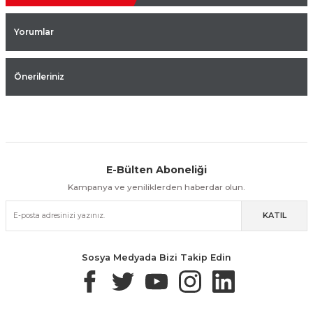
Yorumlar
Önerileriniz
E-Bülten Aboneliği
Aynı Gün Kargo
Kolay İade & Değişim
Güvenli Alışveriş
Kampanya ve yeniliklerden haberdar olun.
KATIL
Güvenli Paketleme
Taksit / Havale İle Alışveriş
Kolay İade & Değişim
Sosya Medyada Bizi Takip Edin