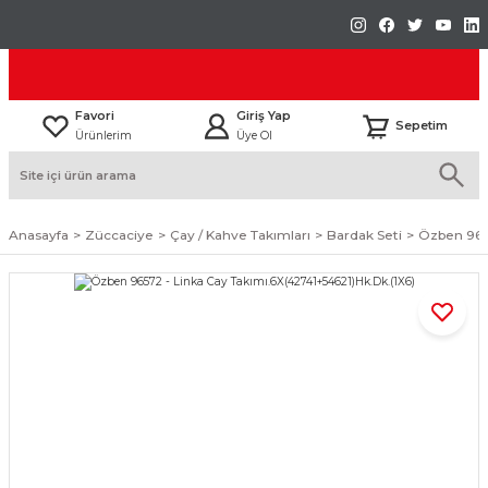
Favori
Giriş Yap
Sepetim
Ürünlerim
Üye Ol
Anasayfa
Züccaciye
Çay / Kahve Takımları
Bardak Seti
Özben 9657