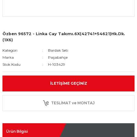
Özben 96572 - Linka Cay Takımı.6X(42741+54621)Hk.Dk.
(1X6)
Kategori
Bardak Seti
Marka
Paşabahçe
Stok Kodu
H-103429
İLETIŞIME GEÇINIZ
TESLİMAT ve MONTAJ
Ürün Bilgisi