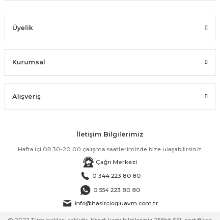
Üyelik
Kurumsal
Alışveriş
İletişim Bilgilerimiz
Hafta içi 08.30-20.00 çalışma saatlerimizde bize ulaşabilirsiniz.
Çağrı Merkezi
0 344 223 80 80
0 554 223 80 80
info@hasirciogluavm.com.tr
© 2022 Tüm hakları saklıdır. Kredi kartı bilgileriniz 256bit SSL sertifikası