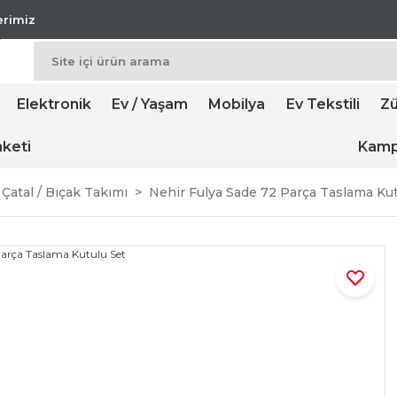
lerimiz
Elektronik
Ev / Yaşam
Mobilya
Ev Tekstili
Zü
keti
Kamp
k Çatal / Bıçak Takımı
Nehir Fulya Sade 72 Parça Taslama Kut