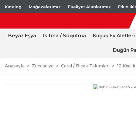
Katalog
Mağazalarımız
Faaliyet Alanlarımız
Etkinlik
Beyaz Eşya
Isıtma / Soğutma
Küçük Ev Aletleri
Düğün Pa
Anasayfa
Züccaciye
Çatal / Bıçak Takımları
12 Kişili