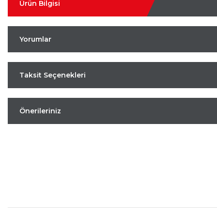
Ürün Bilgisi
Yorumlar
Taksit Seçenekleri
Önerileriniz
Aynı Gün Kargo
Kolay İade & Değişim
Güvenli Alışveriş