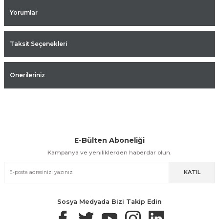
Yorumlar
Taksit Seçenekleri
Önerileriniz
E-Bülten Aboneliği
Aynı Gün Kargo
Kolay İade & Değişim
Güvenli Alışveriş
Kampanya ve yeniliklerden haberdar olun.
KATIL
Güvenli Paketleme
Taksit / Havale İle Alışveriş
Kolay İade & Değişim
Sosya Medyada Bizi Takip Edin