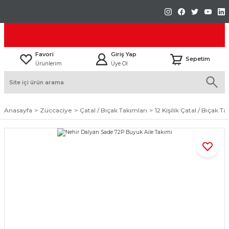
Favori
Giriş Yap
Sepetim
Ürünlerim
Üye Ol
Anasayfa
Züccaciye
Çatal / Bıçak Takımları
12 Kişilik Çatal / Bıçak T