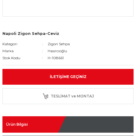
Napoli Zigon Sehpa-Ceviz
Kategori
Zigon Sehpa
Marka
Hasırcıoğlu
Stok Kodu
H-108661
İLETIŞIME GEÇINIZ
TESLİMAT ve MONTAJ
Ürün Bilgisi