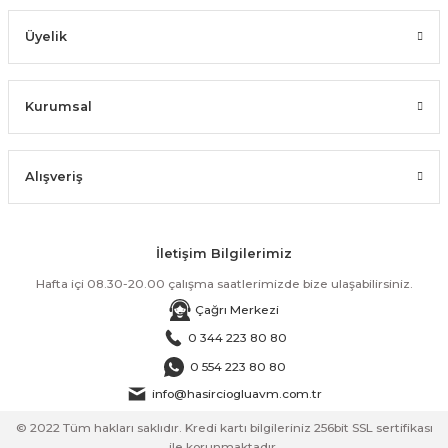
Üyelik
Kurumsal
Alışveriş
İletişim Bilgilerimiz
Hafta içi 08.30-20.00 çalışma saatlerimizde bize ulaşabilirsiniz.
Çağrı Merkezi
0 344 223 80 80
0 554 223 80 80
info@hasirciogluavm.com.tr
© 2022 Tüm hakları saklıdır. Kredi kartı bilgileriniz 256bit SSL sertifikası
ile korunmaktadır.