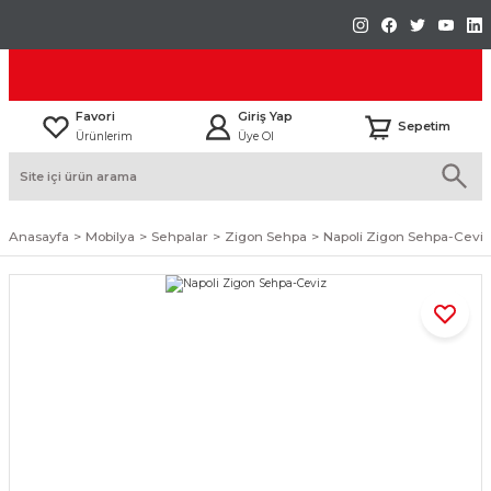
Favori
Giriş Yap
Sepetim
Ürünlerim
Üye Ol
Anasayfa
Mobilya
Sehpalar
Zigon Sehpa
Napoli Zigon Sehpa-Ceviz