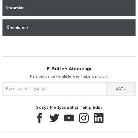
Yorumlar
Önerileriniz
E-Bülten Aboneliği
Aynı Gün Kargo
Kolay İade & Değişim
Güvenli Alışveriş
Kampanya ve yeniliklerden haberdar olun.
KATIL
Güvenli Paketleme
Taksit / Havale İle Alışveriş
Kolay İade & Değişim
Sosya Medyada Bizi Takip Edin