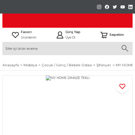
Favori
Giriş Yap
Sepetim
Ürünlerim
Üye Ol
Anasayfa
Mobilya
Çocuk / Genç / Bebek Odası
Şifonyer
MY HOME 