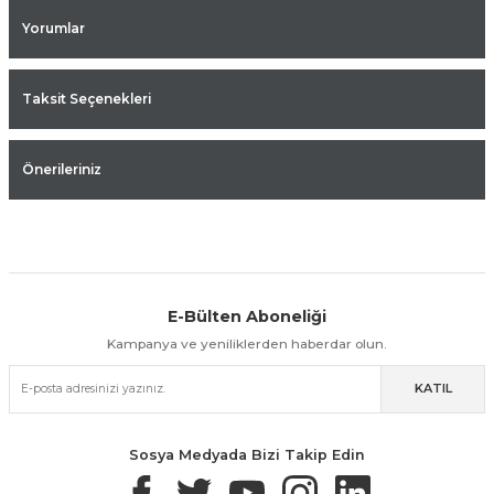
Yorumlar
Taksit Seçenekleri
Önerileriniz
E-Bülten Aboneliği
Aynı Gün Kargo
Kolay İade & Değişim
Güvenli Alışveriş
Kampanya ve yeniliklerden haberdar olun.
KATIL
Güvenli Paketleme
Taksit / Havale İle Alışveriş
Kolay İade & Değişim
Sosya Medyada Bizi Takip Edin