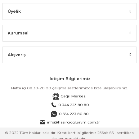
Üyelik
Kurumsal
Alışveriş
İletişim Bilgilerimiz
Hafta içi 08.30-20.00 çalışma saatlerimizde bize ulaşabilirsiniz.
Çağrı Merkezi
0 344 223 80 80
0 554 223 80 80
info@hasirciogluavm.com.tr
© 2022 Tüm hakları saklıdır. Kredi kartı bilgileriniz 256bit SSL sertifikası
ile korunmaktadır.