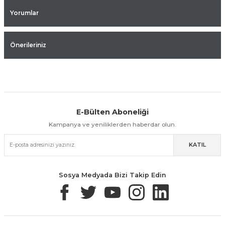
Yorumlar
Önerileriniz
E-Bülten Aboneliği
Aynı Gün Kargo
Kolay İade & Değişim
Güvenli Alışveriş
Kampanya ve yeniliklerden haberdar olun.
KATIL
Güvenli Paketleme
Taksit / Havale İle Alışveriş
Kolay İade & Değişim
Sosya Medyada Bizi Takip Edin