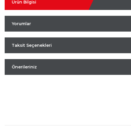
Ürün Bilgisi
Yorumlar
Taksit Seçenekleri
Önerileriniz
Aynı Gün Kargo
Kolay İade & Değişim
Güvenli Alışveriş