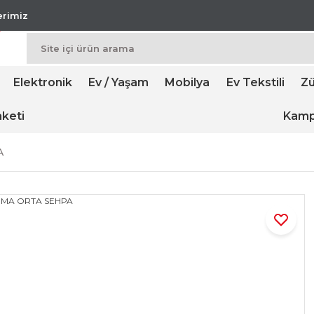
lerimiz
Elektronik
Ev / Yaşam
Mobilya
Ev Tekstili
Zü
keti
Kamp
A