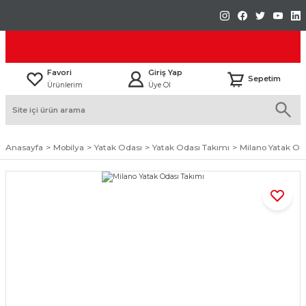
Favori
Giriş Yap
Sepetim
Ürünlerim
Üye Ol
Anasayfa
Mobilya
Yatak Odası
Yatak Odası Takımı
Milano Yatak Od