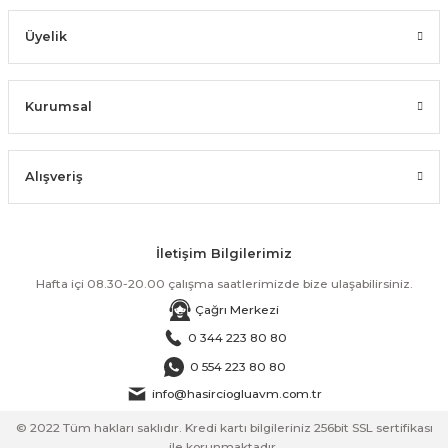
Üyelik
Kurumsal
Alışveriş
İletişim Bilgilerimiz
Hafta içi 08.30-20.00 çalışma saatlerimizde bize ulaşabilirsiniz.
Çağrı Merkezi
0 344 223 80 80
0 554 223 80 80
info@hasirciogluavm.com.tr
© 2022 Tüm hakları saklıdır. Kredi kartı bilgileriniz 256bit SSL sertifikası
ile korunmaktadır.