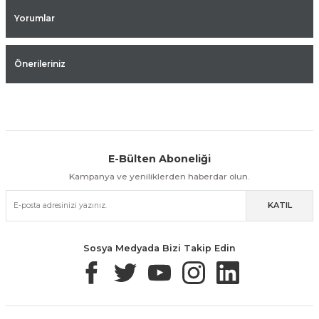
Yorumlar
Önerileriniz
E-Bülten Aboneliği
Aynı Gün Kargo
Kolay İade & Değişim
Güvenli Alışveriş
Kampanya ve yeniliklerden haberdar olun.
KATIL
Güvenli Paketleme
Taksit / Havale İle Alışveriş
Kolay İade & Değişim
Sosya Medyada Bizi Takip Edin