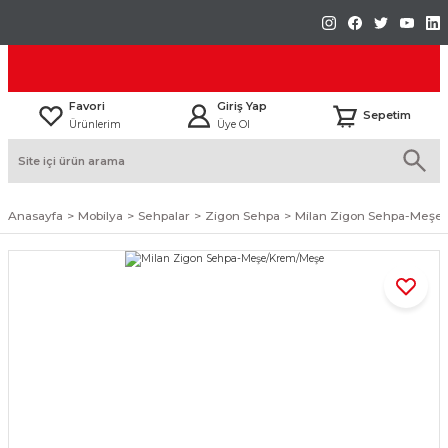
Favori
Giriş Yap
Sepetim
Ürünlerim
Üye Ol
Anasayfa
Mobilya
Sehpalar
Zigon Sehpa
Milan Zigon Sehpa-Meş