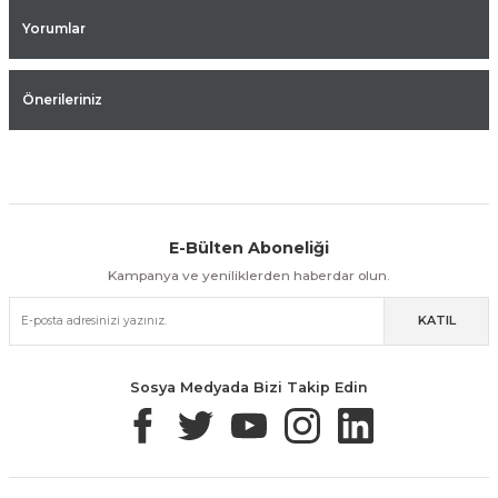
Yorumlar
Önerileriniz
E-Bülten Aboneliği
Aynı Gün Kargo
Kolay İade & Değişim
Güvenli Alışveriş
Kampanya ve yeniliklerden haberdar olun.
KATIL
Güvenli Paketleme
Taksit / Havale İle Alışveriş
Kolay İade & Değişim
Sosya Medyada Bizi Takip Edin