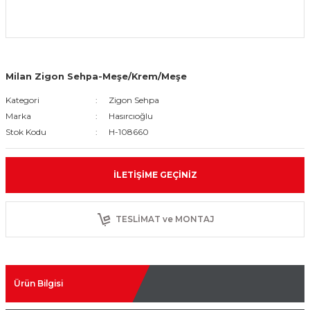
Milan Zigon Sehpa-Meşe/Krem/Meşe
Kategori
Zigon Sehpa
Marka
Hasırcıoğlu
Stok Kodu
H-108660
İLETIŞIME GEÇINIZ
TESLİMAT ve MONTAJ
Ürün Bilgisi