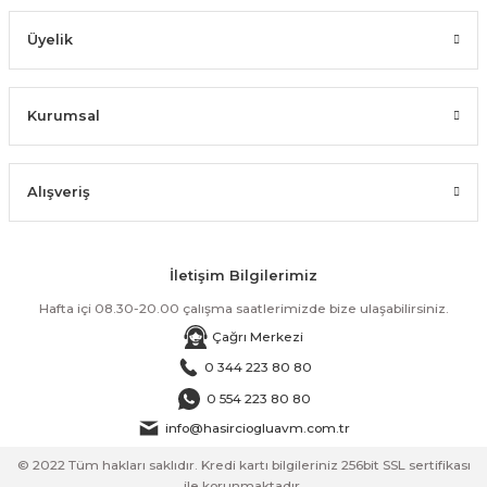
Üyelik
Kurumsal
Alışveriş
İletişim Bilgilerimiz
Hafta içi 08.30-20.00 çalışma saatlerimizde bize ulaşabilirsiniz.
Çağrı Merkezi
0 344 223 80 80
0 554 223 80 80
info@hasirciogluavm.com.tr
© 2022 Tüm hakları saklıdır. Kredi kartı bilgileriniz 256bit SSL sertifikası
ile korunmaktadır.