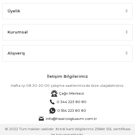
Üyelik
Kurumsal
Alışveriş
İletişim Bilgilerimiz
Hafta içi 08.30-20.00 çalışma saatlerimizde bize ulaşabilirsiniz.
Çağrı Merkezi
0 344 223 80 80
0 554 223 80 80
info@hasirciogluavm.com.tr
© 2022 Tüm hakları saklıdır. Kredi kartı bilgileriniz 256bit SSL sertifikası
ile korunmaktadır.