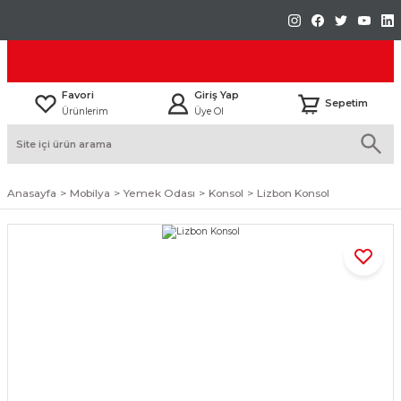
Favori
Giriş Yap
Sepetim
Ürünlerim
Üye Ol
Anasayfa
Mobilya
Yemek Odası
Konsol
Lizbon Konsol