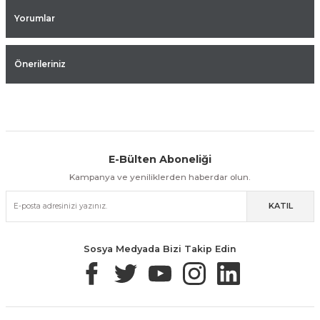
Yorumlar
Önerileriniz
E-Bülten Aboneliği
Aynı Gün Kargo
Kolay İade & Değişim
Güvenli Alışveriş
Kampanya ve yeniliklerden haberdar olun.
KATIL
Güvenli Paketleme
Taksit / Havale İle Alışveriş
Kolay İade & Değişim
Sosya Medyada Bizi Takip Edin