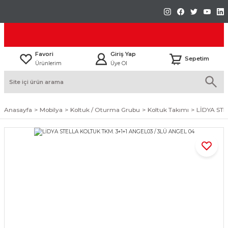
Favori
Giriş Yap
Sepetim
Ürünlerim
Üye Ol
Anasayfa
Mobilya
Koltuk / Oturma Grubu
Koltuk Takımı
LİDYA STE