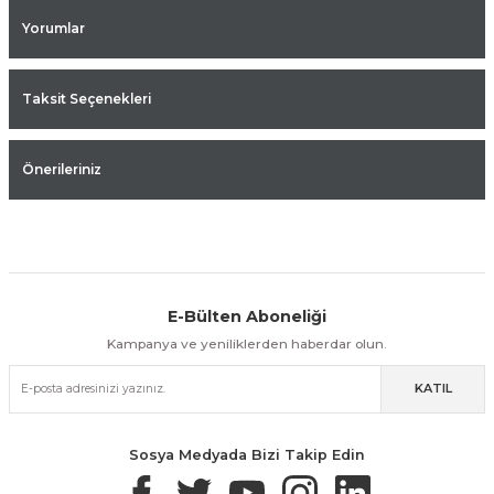
Yorumlar
Taksit Seçenekleri
Önerileriniz
E-Bülten Aboneliği
Aynı Gün Kargo
Kolay İade & Değişim
Güvenli Alışveriş
Kampanya ve yeniliklerden haberdar olun.
KATIL
Güvenli Paketleme
Taksit / Havale İle Alışveriş
Kolay İade & Değişim
Sosya Medyada Bizi Takip Edin