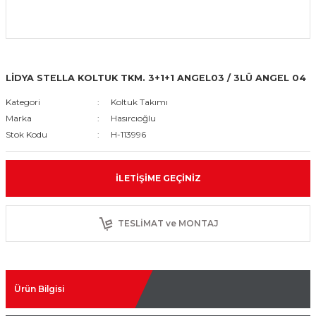
LİDYA STELLA KOLTUK TKM. 3+1+1 ANGEL03 / 3LÜ ANGEL 04
Kategori
Koltuk Takımı
Marka
Hasırcıoğlu
Stok Kodu
H-113996
İLETIŞIME GEÇINIZ
TESLİMAT ve MONTAJ
Ürün Bilgisi