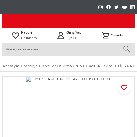
Favori
Giriş Yap
Sepetim
Ürünlerim
Üye Ol
Anasayfa
Mobilya
Koltuk / Oturma Grubu
Koltuk Takımı
LİDYA NOT