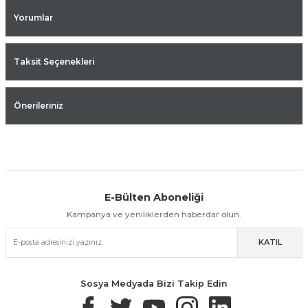
Yorumlar
Taksit Seçenekleri
Önerileriniz
E-Bülten Aboneliği
Aynı Gün Kargo
Kolay İade & Değişim
Güvenli Alışveriş
Kampanya ve yeniliklerden haberdar olun.
KATIL
Güvenli Paketleme
Taksit / Havale İle Alışveriş
Kolay İade & Değişim
Sosya Medyada Bizi Takip Edin