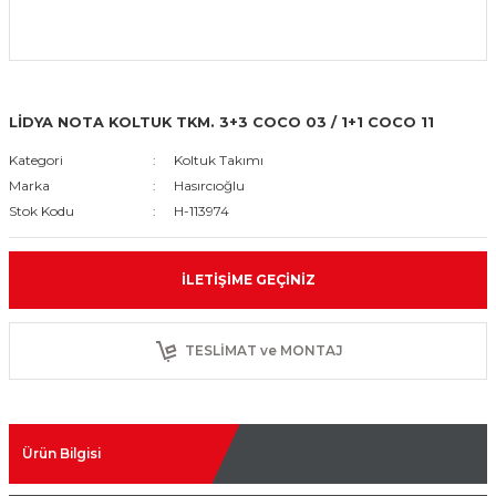
LİDYA NOTA KOLTUK TKM. 3+3 COCO 03 / 1+1 COCO 11
Kategori
Koltuk Takımı
Marka
Hasırcıoğlu
Stok Kodu
H-113974
İLETIŞIME GEÇINIZ
TESLİMAT ve MONTAJ
Ürün Bilgisi