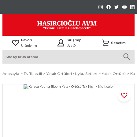
Favori
Giriş Yap
Sepetim
Ürünlerim
Üye Ol
Anasayfa
Ev Tekstili
Yatak Örtüleri / Uyku Setleri
Yatak Örtüsü
Kar