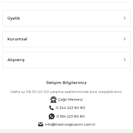
Üyelik
Kurumsal
Alışveriş
İletişim Bilgilerimiz
Hafta içi 08.30-20.00 çalışma saatlerimizde bize ulaşabilirsiniz.
Çağrı Merkezi
0 344 223 80 80
0 554 223 80 80
info@hasirciogluavm.com.tr