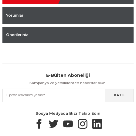
Yorumlar
Önerileriniz
E-Bülten Aboneliği
Aynı Gün Kargo
Kolay İade & Değişim
Güvenli Alışveriş
Kampanya ve yeniliklerden haberdar olun.
KATIL
Güvenli Paketleme
Taksit / Havale İle Alışveriş
Kolay İade & Değişim
Sosya Medyada Bizi Takip Edin