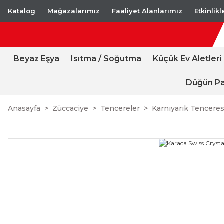
Katalog
Mağazalarımız
Faaliyet Alanlarımız
Etkinlik
Beyaz Eşya
Isıtma / Soğutma
Küçük Ev Aletleri
Düğün Pa
Anasayfa
Züccaciye
Tencereler
Karnıyarık Tenceres