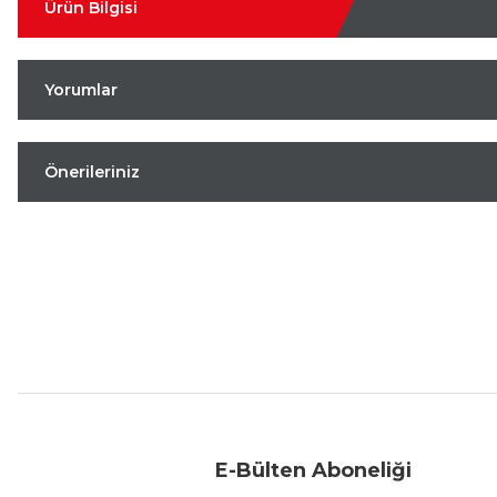
Ürün Bilgisi
Yorumlar
Önerileriniz
Aynı Gün Kargo
Kolay İade & Değişim
Güvenli Alışveriş
E-Bülten Aboneliği