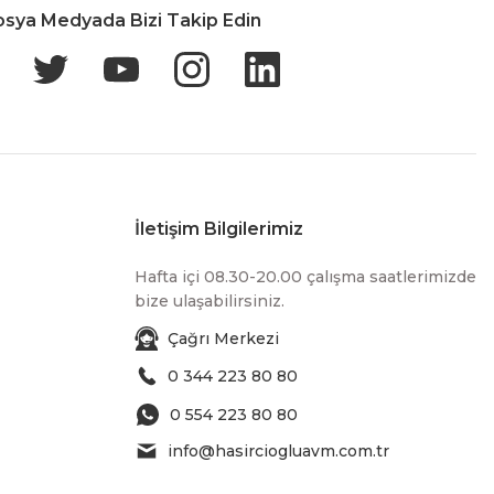
osya Medyada Bizi Takip Edin
İletişim Bilgilerimiz
Hafta içi 08.30-20.00 çalışma saatlerimizde
bize ulaşabilirsiniz.
Çağrı Merkezi
0 344 223 80 80
0 554 223 80 80
info@hasirciogluavm.com.tr