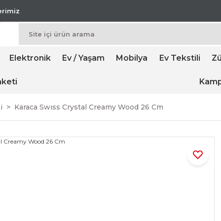
lerimiz
Elektronik
Ev / Yaşam
Mobilya
Ev Tekstili
Zü
keti
Kamp
i
Karaca Swıss Crystal Creamy Wood 26 Cm