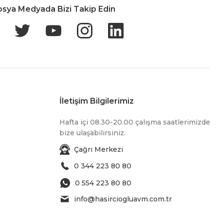
osya Medyada Bizi Takip Edin
İletişim Bilgilerimiz
Hafta içi 08.30-20.00 çalışma saatlerimizde
bize ulaşabilirsiniz.
Çağrı Merkezi
0 344 223 80 80
0 554 223 80 80
info@hasirciogluavm.com.tr