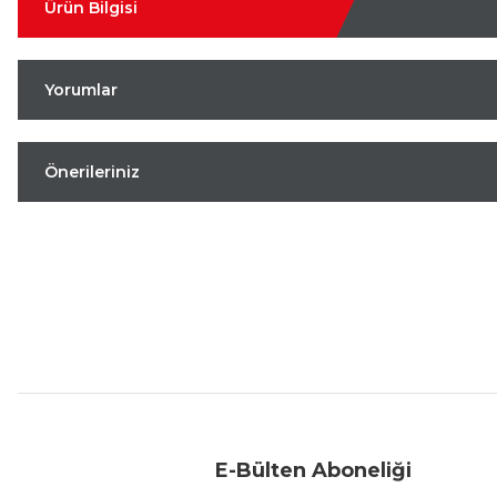
Ürün Bilgisi
Yorumlar
Önerileriniz
Aynı Gün Kargo
Kolay İade & Değişim
Güvenli Alışveriş
E-Bülten Aboneliği