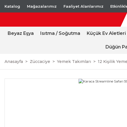
Katalog
Mağazalarımız
Faaliyet Alanlarımız
Etkinlik
Beyaz Eşya
Isıtma / Soğutma
Küçük Ev Aletleri
Düğün Pa
Anasayfa
Züccaciye
Yemek Takımları
12 Kişilik Yem