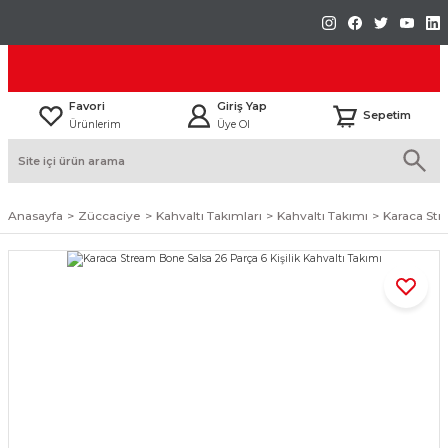
Favori
Giriş Yap
Sepetim
Ürünlerim
Üye Ol
Anasayfa
Züccaciye
Kahvaltı Takımları
Kahvaltı Takımı
Karaca Str