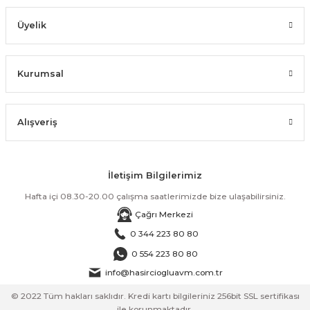
Üyelik
Kurumsal
Alışveriş
İletişim Bilgilerimiz
Hafta içi 08.30-20.00 çalışma saatlerimizde bize ulaşabilirsiniz.
Çağrı Merkezi
0 344 223 80 80
0 554 223 80 80
info@hasirciogluavm.com.tr
© 2022 Tüm hakları saklıdır. Kredi kartı bilgileriniz 256bit SSL sertifikası
ile korunmaktadır.