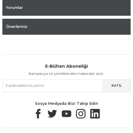
Yorumlar
Önerileriniz
E-Bülten Aboneliği
Aynı Gün Kargo
Kolay İade & Değişim
Güvenli Alışveriş
Kampanya ve yeniliklerden haberdar olun.
KATIL
Güvenli Paketleme
Taksit / Havale İle Alışveriş
Kolay İade & Değişim
Sosya Medyada Bizi Takip Edin