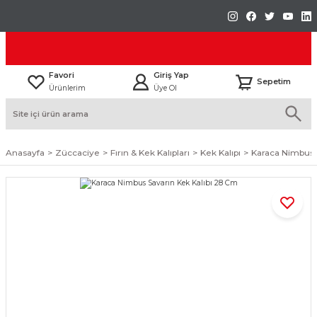
Favori
Giriş Yap
Sepetim
Ürünlerim
Üye Ol
Anasayfa
Züccaciye
Fırın & Kek Kalıpları
Kek Kalıpı
Karaca Nimbus 