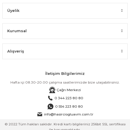
Üyelik
Kurumsal
Alışveriş
İletişim Bilgilerimiz
Hafta içi 08.30-20.00 çalışma saatlerimizde bize ulaşabilirsiniz.
Çağrı Merkezi
0 344 223 80 80
0 554 223 80 80
info@hasirciogluavm.com.tr
© 2022 Tüm hakları saklıdır. Kredi kartı bilgileriniz 256bit SSL sertifikası
ile korunmaktadır.