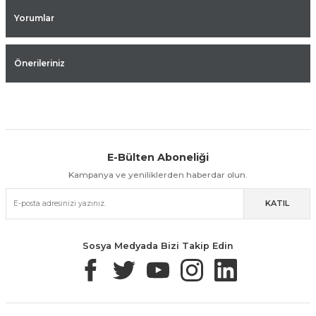
Yorumlar
Önerileriniz
E-Bülten Aboneliği
Aynı Gün Kargo
Kolay İade & Değişim
Güvenli Alışveriş
Kampanya ve yeniliklerden haberdar olun.
KATIL
Güvenli Paketleme
Taksit / Havale İle Alışveriş
Kolay İade & Değişim
Sosya Medyada Bizi Takip Edin