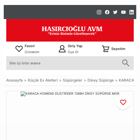
Favori
Giriş Yap
Sepetim
Ürünlerim
Üye Ol
Anasayfa
Küçük Ev Aletleri
Süpürgeler
Dikey Süpürge
KARACA HO