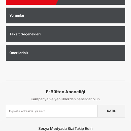
Yorumlar
Taksit Seçenekleri
Önerileriniz
E-Bülten Aboneliği
Aynı Gün Kargo
Kolay İade & Değişim
Güvenli Alışveriş
Kampanya ve yeniliklerden haberdar olun.
KATIL
Güvenli Paketleme
Taksit / Havale İle Alışveriş
Kolay İade & Değişim
Sosya Medyada Bizi Takip Edin