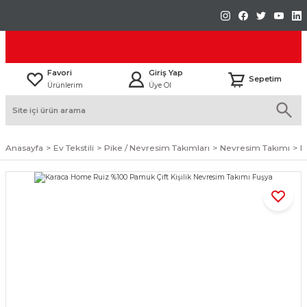
Favori
Giriş Yap
Sepetim
Ürünlerim
Üye Ol
Anasayfa
Ev Tekstili
Pike / Nevresim Takımları
Nevresim Takımı
K