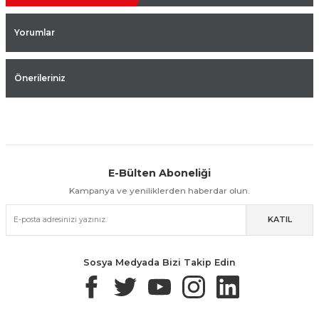
Yorumlar
Önerileriniz
E-Bülten Aboneliği
Aynı Gün Kargo
Kolay İade & Değişim
Güvenli Alışveriş
Kampanya ve yeniliklerden haberdar olun.
KATIL
Güvenli Paketleme
Taksit / Havale İle Alışveriş
Kolay İade & Değişim
Sosya Medyada Bizi Takip Edin