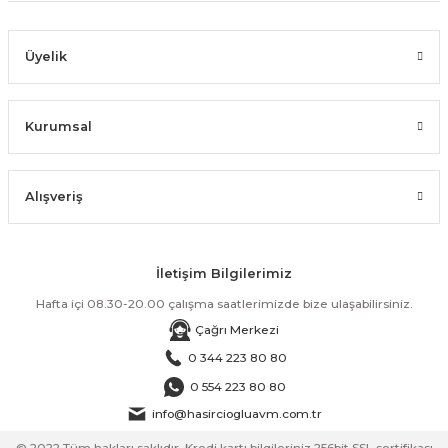
Üyelik
Kurumsal
Alışveriş
İletişim Bilgilerimiz
Hafta içi 08.30-20.00 çalışma saatlerimizde bize ulaşabilirsiniz.
Çağrı Merkezi
0 344 223 80 80
0 554 223 80 80
info@hasirciogluavm.com.tr
© 2022 Tüm hakları saklıdır. Kredi kartı bilgileriniz 256bit SSL sertifikası