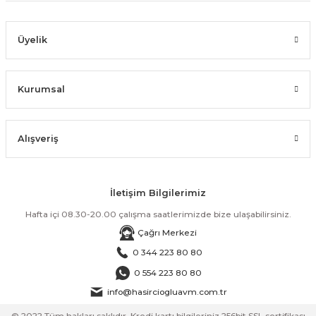
Üyelik
Kurumsal
Alışveriş
İletişim Bilgilerimiz
Hafta içi 08.30-20.00 çalışma saatlerimizde bize ulaşabilirsiniz.
Çağrı Merkezi
0 344 223 80 80
0 554 223 80 80
info@hasirciogluavm.com.tr
© 2022 Tüm hakları saklıdır. Kredi kartı bilgileriniz 256bit SSL sertifikası