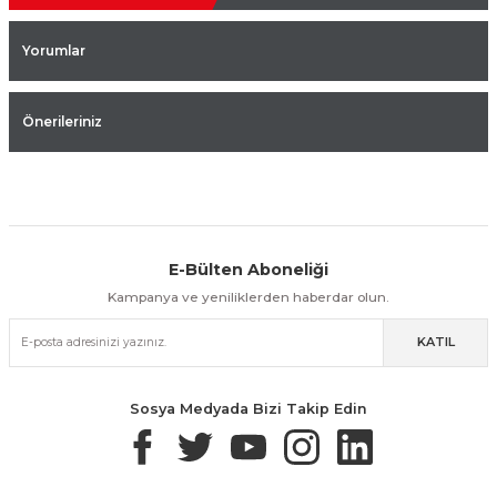
Yorumlar
Önerileriniz
E-Bülten Aboneliği
Aynı Gün Kargo
Kolay İade & Değişim
Güvenli Alışveriş
Kampanya ve yeniliklerden haberdar olun.
KATIL
Güvenli Paketleme
Taksit / Havale İle Alışveriş
Kolay İade & Değişim
Sosya Medyada Bizi Takip Edin