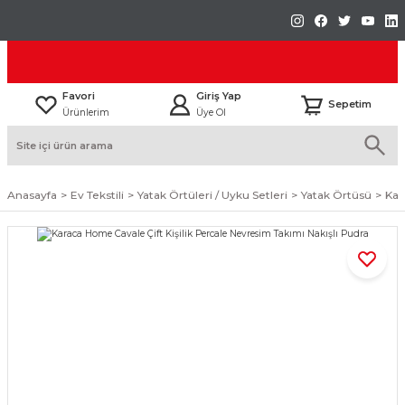
Favori
Giriş Yap
Sepetim
Ürünlerim
Üye Ol
Anasayfa
Ev Tekstili
Yatak Örtüleri / Uyku Setleri
Yatak Örtüsü
Kar