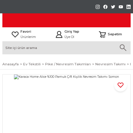
Favori
Giriş Yap
Sepetim
Ürünlerim
Üye Ol
Anasayfa
Ev Tekstili
Pike / Nevresim Takımları
Nevresim Takımı
K