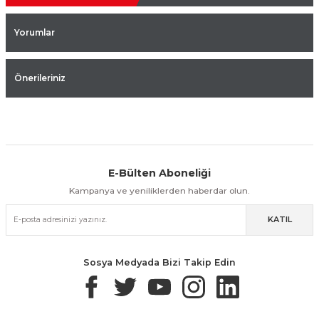
Yorumlar
Önerileriniz
E-Bülten Aboneliği
Aynı Gün Kargo
Kolay İade & Değişim
Güvenli Alışveriş
Kampanya ve yeniliklerden haberdar olun.
KATIL
Güvenli Paketleme
Taksit / Havale İle Alışveriş
Kolay İade & Değişim
Sosya Medyada Bizi Takip Edin