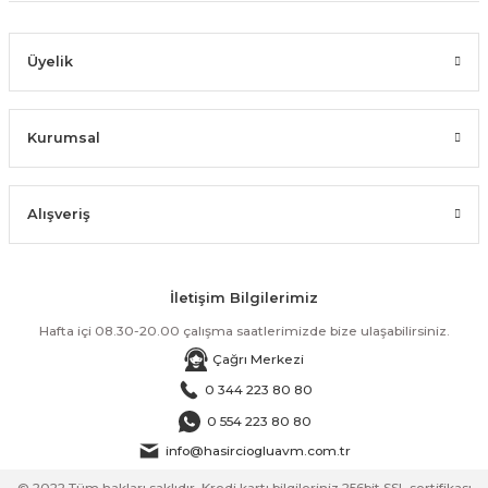
Üyelik
Kurumsal
Alışveriş
İletişim Bilgilerimiz
Hafta içi 08.30-20.00 çalışma saatlerimizde bize ulaşabilirsiniz.
Çağrı Merkezi
0 344 223 80 80
0 554 223 80 80
info@hasirciogluavm.com.tr
© 2022 Tüm hakları saklıdır. Kredi kartı bilgileriniz 256bit SSL sertifikası