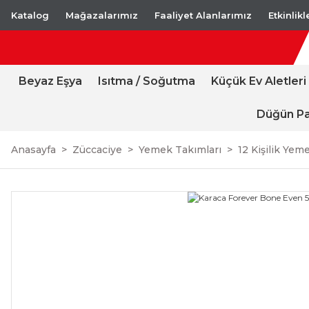
Katalog
Mağazalarımız
Faaliyet Alanlarımız
Etkinlik
Beyaz Eşya
Isıtma / Soğutma
Küçük Ev Aletleri
Düğün Pa
Anasayfa
Züccaciye
Yemek Takımları
12 Kişilik Yem