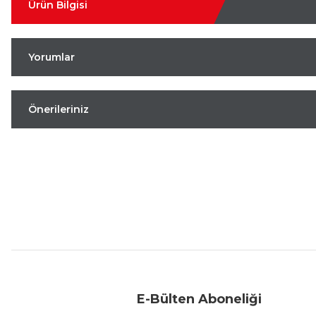
Ürün Bilgisi
Yorumlar
Önerileriniz
Aynı Gün Kargo
Kolay İade & Değişim
Güvenli Alışveriş
E-Bülten Aboneliği