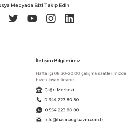
osya Medyada Bizi Takip Edin
İletişim Bilgilerimiz
Hafta içi 08.30-20.00 çalışma saatlerimizde
bize ulaşabilirsiniz.
Çağrı Merkezi
0 344 223 80 80
0 554 223 80 80
info@hasirciogluavm.com.tr