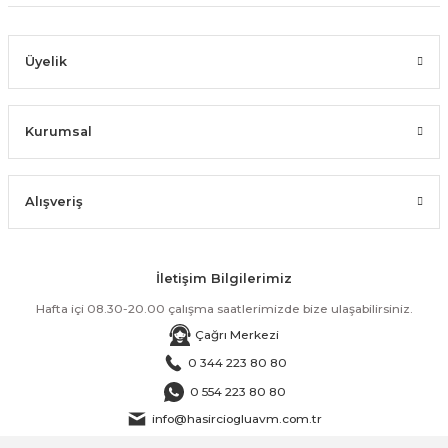
Üyelik
Kurumsal
Alışveriş
İletişim Bilgilerimiz
Hafta içi 08.30-20.00 çalışma saatlerimizde bize ulaşabilirsiniz.
Çağrı Merkezi
0 344 223 80 80
0 554 223 80 80
info@hasirciogluavm.com.tr