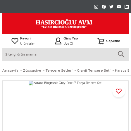
Favori
Giriş Yap
Sepetim
Ürünlerim
Üye Ol
Anasayfa
Züccaciye
Tencere Setleri
Granit Tencere Seti
Karaca B