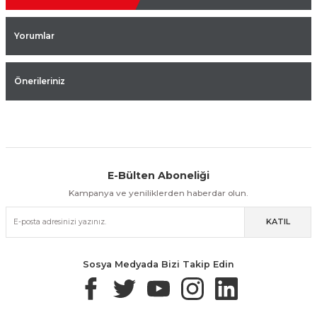
Yorumlar
Önerileriniz
E-Bülten Aboneliği
Aynı Gün Kargo
Kolay İade & Değişim
Güvenli Alışveriş
Kampanya ve yeniliklerden haberdar olun.
KATIL
Güvenli Paketleme
Taksit / Havale İle Alışveriş
Kolay İade & Değişim
Sosya Medyada Bizi Takip Edin