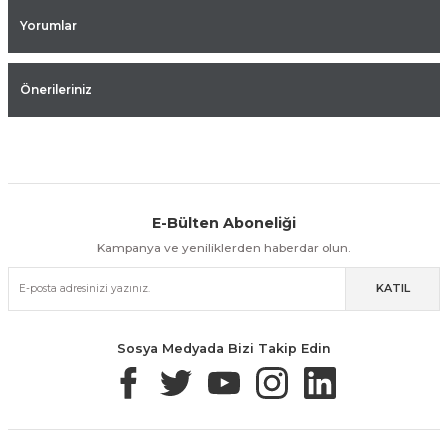
Yorumlar
Önerileriniz
E-Bülten Aboneliği
Aynı Gün Kargo
Kolay İade & Değişim
Güvenli Alışveriş
Kampanya ve yeniliklerden haberdar olun.
KATIL
Güvenli Paketleme
Taksit / Havale İle Alışveriş
Kolay İade & Değişim
Sosya Medyada Bizi Takip Edin