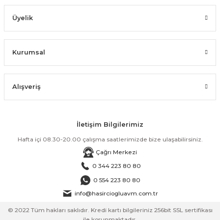
Üyelik
Kurumsal
Alışveriş
İletişim Bilgilerimiz
Hafta içi 08.30-20.00 çalışma saatlerimizde bize ulaşabilirsiniz.
Çağrı Merkezi
0 344 223 80 80
0 554 223 80 80
info@hasirciogluavm.com.tr
© 2022 Tüm hakları saklıdır. Kredi kartı bilgileriniz 256bit SSL sertifikası
ile korunmaktadır.