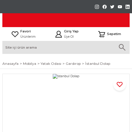
Favori
Giriş Yap
Sepetim
Ürünlerim
Üye Ol
Anasayfa
Mobilya
Yatak Odası
Gardırop
İstanbul Dolap