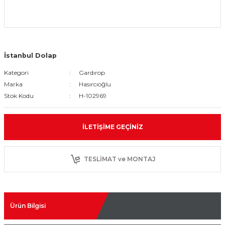
İstanbul Dolap
Kategori
Gardırop
Marka
Hasırcıoğlu
Stok Kodu
H-102969
İLETIŞIME GEÇINIZ
TESLİMAT ve MONTAJ
Ürün Bilgisi