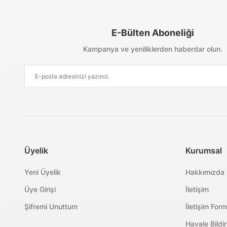
Aynı Gün Kargo
Kolay İade & Değişim
Güvenli Alışveriş
E-Bülten Aboneliği
Kampanya ve yeniliklerden haberdar olun.
Üyelik
Kurumsal
Yeni Üyelik
Hakkımızda
Üye Girişi
İletişim
Şifremi Unuttum
İletişim For
Havale Bildi