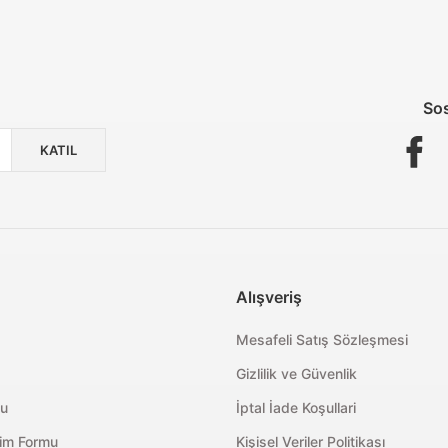
Güvenli Paketleme
Taksit / Havale İle Alışveriş
Kolay İade &
Sos
KATIL
Alışveriş
Mesafeli Satış Sözleşmesi
Gizlilik ve Güvenlik
mu
İptal İade Koşullari
rim Formu
Kişisel Veriler Politikası