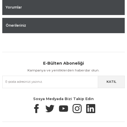
Yorumlar
Önerileriniz
E-Bülten Aboneliği
Aynı Gün Kargo
Kolay İade & Değişim
Güvenli Alışveriş
Kampanya ve yeniliklerden haberdar olun.
KATIL
Güvenli Paketleme
Taksit / Havale İle Alışveriş
Kolay İade & Değişim
Sosya Medyada Bizi Takip Edin