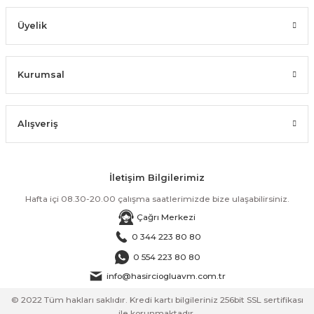
Üyelik
Kurumsal
Alışveriş
İletişim Bilgilerimiz
Hafta içi 08.30-20.00 çalışma saatlerimizde bize ulaşabilirsiniz.
Çağrı Merkezi
0 344 223 80 80
0 554 223 80 80
info@hasirciogluavm.com.tr
© 2022 Tüm hakları saklıdır. Kredi kartı bilgileriniz 256bit SSL sertifikası
ile korunmaktadır.