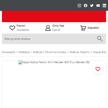
Favori
Giriş Yap
Sepetim
Ürünlerim
Üye Ol
Anasayfa
Mobilya
Koltuk / Oturma Grubu
Koltuk Takımı
Hayal Kol